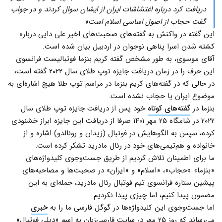
دریافت کرد درباره اغتشاشات ایران از ایشان سوال کردند و در جواب
گفت حجاب از اصول اساسی اسلام است»
این گفته در واکنش به گفته‌های صحبت‌های اخیر علی دایی درباره
کشته شدن اسرا پناهی نوجوان در اردبیل بیان شده است.
آقای موسوی، به طور مشخص گفته کریم بنزما فوتبالیست فرانسوی
این حرف‌ را در زمان دریافت جایزه توپ طلای سال ۲۰۲۲ گفته است،
در حالی که در گفته‌های کریم بنزما در مراسم توپ طلا هیچ اشاره‌ای به
موضوع ایران یا حجاب نشده است.
بنزما در
گفته‌های کوتاه
خود پس از دریافت جایزه توپ طلای سال
۲۰۲۲ در شامگاه ۲۵ مهر ۱۴۰۱ صرفا از دریافت این جایزه ابراز خشنودی
کرده، سپس به الگوهایش در فوتبال (زیدان و رونالدو) اشاره و از
خانواده و هم‌تیمی‌های خود در رئال مادرید تشکر کرده است.
ما برای اطمینان تلاش کردیم از طریق جست‌وجوی کلیدواژه‌های
«بنزما» «حجاب»، «اسلام» و «ایران» در صحبت‌ها و مصاحبه‌های
پیشین ستاره فرانسوی تیم فوتبال رئال مادرید، جمله‌ای به این
مضمون پیدا کنیم، اما چیزی پیدا نکردیم.
اما جست‌وجوی این کلیدواژه‌ها در گوگل فارسی ما را به
خبری
می‌رساند که روز ۲۵ مهر در سایت فارسی‌زبان به اسم «دیلی فوتبال»