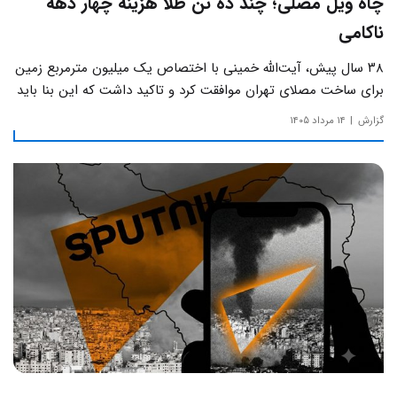
چاه ویل مصلی؛ چند ده تن طلا هزینه چهار دهه
ناکامی
۳۸ سال پیش، آیت‌الله خمینی با اختصاص یک میلیون مترمربع زمین
برای ساخت مصلای تهران موافقت کرد و تاکید داشت که این بنا باید
به دور از زرق‌وبرق و یادآور سادگی مساجد صدر اسلام باشد.
گزارش
۱۴ مرداد ۱۴۰۵