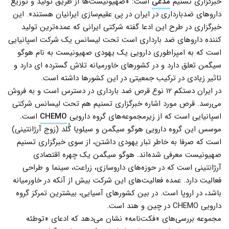
خبرگزاری تسنیم
مدعی
است: «صهیونیست‌ها از طریق تولید و توزیع
داروهای ضدبارداری در ایران در پی عقیم‌سازی ایرانیان هستند». این
خبرگزاری در طرح این ادعا گفته شرکتی ایرانی که عمده‌ترین تولید
کننده داروهای ضد بارداری است تحت لیسانس یک شرکت اسپانیایی
است که به امپراطوری دارویی یک یهودی صهیونیست به نام هوگو
سیگمن تعلق دارد و در کشورهای خاورمیانه تلاش گسترده ای دارد و
تاثیر زیادی در ترکیب جمعیتی در این کشورها داشته است.
در ایران دستکم ۱۲ نوع قرص ضد بارداری در دسترس است و به فروش
می‌رسد. قرص مورد اشاره خبرگزاری تسنیم هم تحت لیسانس شرکتی
اسپانیایی است که از زیرمجموعه‌های گروه دارویی
CHEMO
است.
موسس این گروه دارویی هوگو سیگمن و سیلویا گُلد (زوج آرژانتینی)
است که صرفا به خاطر تبار یهودی داشتن، از سوی خبرگزاری تسنیم
صهیونیست معرفی شده‌اند. هوگو سیگمن یک چهره اقتصادی
آرژانتینی است که در حوزه‌های داروسازی، زراعت، سینما و طراحی
فعالیت دارد. عمده فعالیت‌های این شرکت بیش از آنکه در خاورمیانه
باشد، در اروپا است. در بین کشورهای آسیایی، بیشترین تمرکز گروه
دارویی CHEMO در چین و هند است.
مجموعه بررسی‌های «فکت‌نامه» نشان می‌دهد که ادعای «توطئه