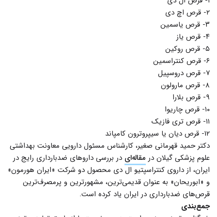
۱- قرص ال دی
۲- قرص اچ دی
۳- قرص یاسمین
۴- قرص یاز
۵- قرص روکین
۶- قرص کنتراسمین
۷- قرص دروسپیل
۸- قرص مارولون
۹- قرص بلارا
۱۰- قرص چاریوا
۱۱- قرص تری فازیک
۱۲- قرص دیان یا سیپروترون کامپاند
دکتر حمید قهرمانی صغیر، کارشناس مسئول دارویی معاونت بهداشتی
علوم پزشکی گیلان در
مقاله‌ای
در بررسی داروهای ضدبارداری رایج در
ایران، از داروی کنتراسپتیو ال دی محصول دو شرکت «ایران هورمون»
و «ابوریحان» به عنوان قدیمی‌ترین، مشهورترین و پرمصرف‌ترین
قرص‌های ضدبارداری در ایران یاد کرده است.
جمع‌بندی