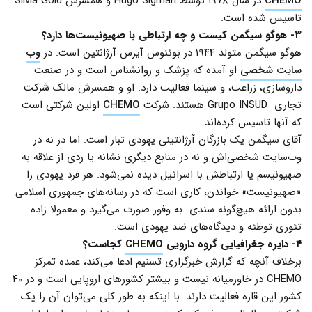
CHEMO
در سال ۱۹۷۸ توسط Hugo Sigman و همسرش Silvia Gold
تاسیس شده است.
۳- هوگو سیگمن کیست و چه ارتباطی با صهیونیست‌ها دارد؟
هوگو سیگمن متولد ۱۹۴۴ در بوئنوس آیرس آرژانتین است. در
وب
سایت شخصی
او آمده که پزشک و روانشناس است و در صنعت
داروسازی، زراعت، و سینما فعالیت دارد. او و همسرش مالک شرکت
تجاری Grupo INSUD هستند. شرکت
CHEMO
اولین شرکتی است
که آنها تاسیس کرده‌اند.
آقای سیگمن یک بازرگان آرژانتینی یهودی تبار است. اما در نه در
وب‌سایت شخصی‌اش و نه در منابع دیگری نشانه یا ردی از علاقه به
صهیونیسم یا ارتباطش با اسرائیل دیده نمی‌شود. هر فرد یهودی را
«صهیونیست» خواندن، کاری است که در رسانه‌های جمهوری اسلامی
بدون ارائه هیچ‌گونه سندی به وفور صورت می‌گیرد و معمولا زاده
تئوری توطئه و دیدگاه‌های ضد یهودی است.
۴- دایره جغرافیایی گروه دارویی
CHEMO
کجاست؟
برخلاف آنچه که گزارش خبرگزاری تسنیم ادعا می‌کند، عمده تمرکز
CHEMO در خاورمیانه نیست و بیشتر کشورهای اروپایی است و در ۴۰
کشور این قاره فعالیت دارند. با اینکه به طور کلی می‌توان آن را یک