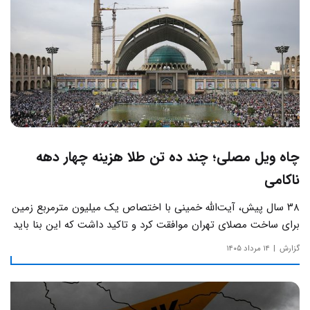
چاه ویل مصلی؛ چند ده تن طلا هزینه چهار دهه
ناکامی
۳۸ سال پیش، آیت‌الله خمینی با اختصاص یک میلیون مترمربع زمین
برای ساخت مصلای تهران موافقت کرد و تاکید داشت که این بنا باید
به دور از زرق‌وبرق و یادآور سادگی مساجد صدر اسلام باشد.
گزارش
۱۴ مرداد ۱۴۰۵