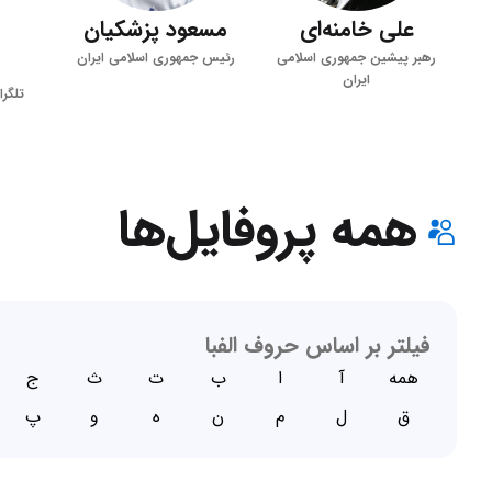
علی خامنه‌ای
مسعود پزشکیان
رهبر پیشین جمهوری اسلامی
رئیس جمهوری اسلامی ایران
ایران
تلگرا
همه پروفایل‌ها
فیلتر بر اساس حروف الفبا
همه
آ
ا
ب
ت
ث
ج
ق
ل
م
ن
ه
و
پ