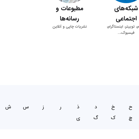
شبکه‌های
مطبوعات و
اجتماعی
رسانه‌ها
م، توییتر، اینستاگرام،
نشریات چاپی و آنلاین
فیسبوک،...
ح
خ
د
ذ
ر
ز
س
ش
چ
ک
گ
ی