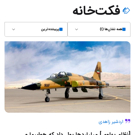
فکت‌خانه
همه نشان‌ها (۱)
پربیننده‌ترین
اردشیر زاهدی
[نظام پهلوی] میلیاردها پول داد که هواپیما و