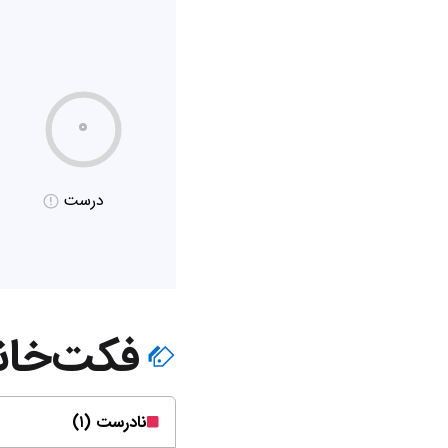
۰
درست
فکت‌خان
نادرست (۱)