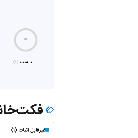
۰
درست
فکت‌خان
غیر‌قابل اثبات (۱)