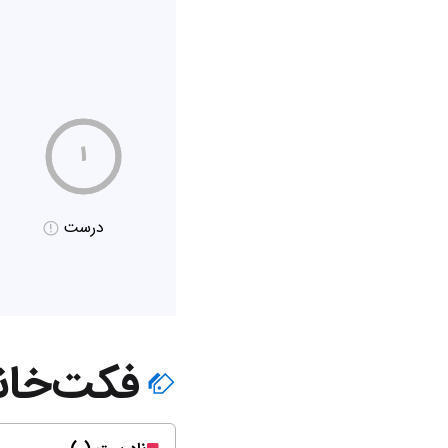
۱
درست
فکت‌خان