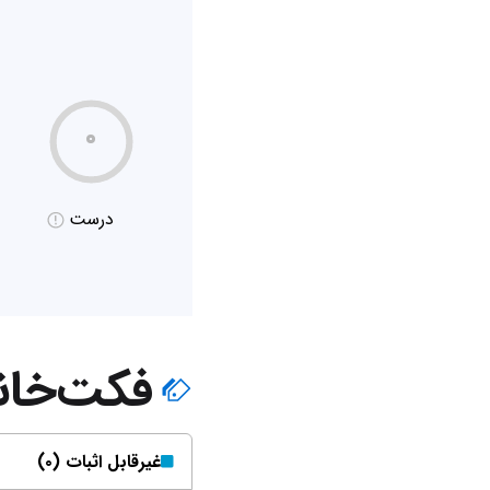
۰
درست
فکت‌خان
غیر‌قابل اثبات (۰)