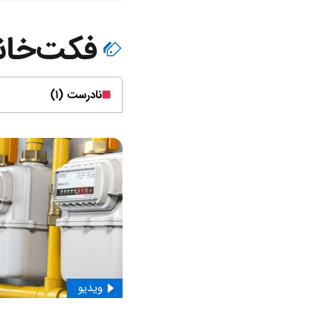
فکت‌خان
نادرست (۱)
ویدیو