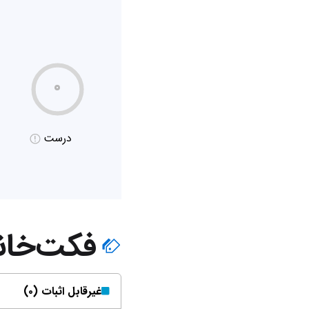
۰
درست
فکت‌خان
غیر‌قابل اثبات (۰)