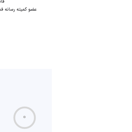
قا
عضو کمیته رسانه ف
۰