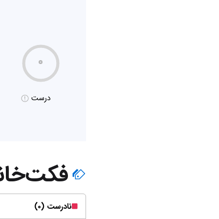
۰
درست
فکت‌خان
نادرست (۰)